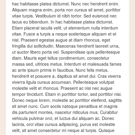
hac habitasse platea dictumst. Nunc nec hendrerit enim.
Aliquam magna enim, porta non cursus sit amet, porttitor
vitae turpis. Vestibulum id nibh tortor. Sed euismod nec
lacus eu bibendum. In hac habitasse platea dictumst.
Etiam placerat iaculis velit, ut elementum nulla interdum
vitae. Fusce a turpis a neque scelerisque aliquam et et
nisl. Praesent egestas augue at diam rhoncus, eget
fringilla dui sollicitudin. Maecenas hendrerit laoreet urna,
ut auctor libero porta vel. Suspendisse quis pellentesque
diam. Mauris eget tellus condimentum, consectetur
massa sed, ultrices metus. Interdum et malesuada fames
ac ante ipsum primis in faucibus. Nunc felis metus,
hendrerit et posuere a, dapibus sit amet dui. Cras viverra
viverra ligula cursus accumsan. Pellentesque volutpat
molestie velit et rhoncus. Praesent ac nisi nec augue
tempor tincidunt. Etiam in porttitor tortor, sed porttitor nisi.
Donec neque lorem, molestie ac porttitor eleifend, sagittis
sit amet nunc. Cum sociis natoque penatibus et magnis
dis parturient montes, nascetur ridiculus mus. Curabitur
vehicula pulvinar orci, et luctus dui aliquam ac. Donec
lacinia, orci vitae cursus adipiscing, purus est molestie
velit, sit amet consectetur mi neque at turpis. Quisque