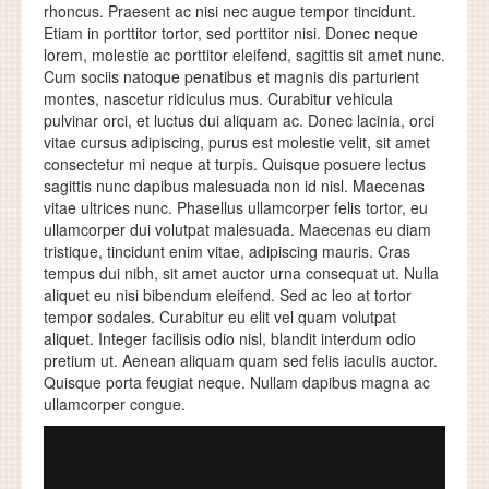
rhoncus. Praesent ac nisi nec augue tempor tincidunt.
Etiam in porttitor tortor, sed porttitor nisi. Donec neque
lorem, molestie ac porttitor eleifend, sagittis sit amet nunc.
Cum sociis natoque penatibus et magnis dis parturient
montes, nascetur ridiculus mus. Curabitur vehicula
pulvinar orci, et luctus dui aliquam ac. Donec lacinia, orci
vitae cursus adipiscing, purus est molestie velit, sit amet
consectetur mi neque at turpis. Quisque posuere lectus
sagittis nunc dapibus malesuada non id nisl. Maecenas
vitae ultrices nunc. Phasellus ullamcorper felis tortor, eu
ullamcorper dui volutpat malesuada. Maecenas eu diam
tristique, tincidunt enim vitae, adipiscing mauris. Cras
tempus dui nibh, sit amet auctor urna consequat ut. Nulla
aliquet eu nisi bibendum eleifend. Sed ac leo at tortor
tempor sodales. Curabitur eu elit vel quam volutpat
aliquet. Integer facilisis odio nisl, blandit interdum odio
pretium ut. Aenean aliquam quam sed felis iaculis auctor.
Quisque porta feugiat neque. Nullam dapibus magna ac
ullamcorper congue.