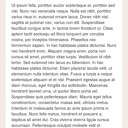
Ut ipsum felis, porttitor auctor scelerisque et, porttitor sed
nisi. Nunc nec venenatis neque. Nulla est nibh, porttitor
varius risus in, euismod ornare lacus. Donec nibh nisl,
sagittis at pulvinar nec, varius non elit. Suspendisse
faucibus congue ante, in lacinia lorem tincidunt ut. Class
aptent taciti sociosqu ad litora torquent per conubia
nostra, per inceptos himenaeos. Phasellus nec
fermentum sapien. In hac habitasse platea dictumst. Nunc
nec hendrerit enim. Aliquam magna enim, porta non
cursus sit amet, porttitor vitae turpis. Vestibulum id nibh
tortor. Sed euismod nec lacus eu bibendum. In hac
habitasse platea dictumst. Etiam placerat iaculis velit, ut
elementum nulla interdum vitae. Fusce a turpis a neque
scelerisque aliquam et et nisl. Praesent egestas augue at
diam rhoncus, eget fringilla dui sollicitudin. Maecenas
hendrerit laoreet urna, ut auctor libero porta vel.
Suspendisse quis pellentesque diam. Mauris eget tellus
condimentum, consectetur massa sed, ultrices metus.
Interdum et malesuada fames ac ante ipsum primis in
faucibus. Nunc felis metus, hendrerit et posuere a,
dapibus sit amet dui. Cras viverra viverra ligula cursus
accumsan. Pellentesque volutpat molestie velit et