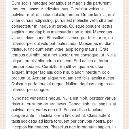
Cum sociis natoque penatibus et magnis dis parturient
montes, nascetur ridiculus mus. Curabitur vehicula
pulvinar orci, et luctus dui aliquam ac. Donec lacinia, orci
vitae cursus adipiscing, purus est molestie velit, sit amet
consectetur mi neque at turpis. Quisque posuere lectus
sagittis nunc dapibus malesuada non id nisl. Maecenas
vitae ultrices nunc. Phasellus ullamcorper felis tortor, eu
ullamcorper dui volutpat malesuada. Maecenas eu diam
tristique, tincidunt enim vitae, adipiscing mauris. Cras
tempus dui nibh, sit amet auctor urna consequat ut. Nulla
aliquet eu nisi bibendum eleifend. Sed ac leo at tortor
tempor sodales. Curabitur eu elit vel quam volutpat
aliquet. Integer facilisis odio nisl, blandit interdum odio
pretium ut. Aenean aliquam quam sed felis iaculis auctor.
Quisque porta feugiat neque. Nullam dapibus magna ac
ullamcorper congue.
Nunc nec venenatis neque. Nulla est nibh, porttitor varius
risus in, euismod ornare lacus. Donec nibh nisl, sagittis at
pulvinar nec, varius non elit. Suspendisse faucibus
congue ante, in lacinia lorem tincidunt ut. Class aptent
taciti sociosqu ad litora torquent per conubia nostra, per
inceptos himenaeos. Phasellus nec fermentum sapien. In